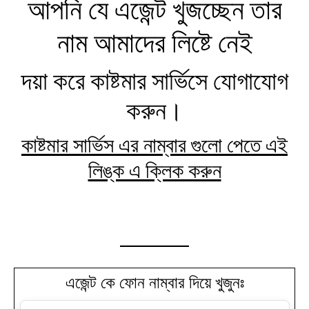
আপনি যে এজেন্ট খুজচ্ছেন তার
নাম আমাদের লিষ্টে নেই
দয়া করে কাষ্টমার সার্ভিসে যোগাযোগ
করুন।
কাষ্টমার সার্ভিস এর নাম্বার গুলো পেতে এই
লিঙ্ক এ ক্লিক করুন
এজেন্ট কে ফোন নাম্বার দিয়ে খুজুনঃ