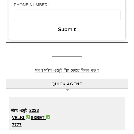
PHONE NUMBER:
সকল মাষ্টার এজেন্ট লিষ্ট দেখতে ক্লিক করুন
QUICK AGENT
মাষ্টার এজেন্ট
2223
VELKI
9XBET
7777