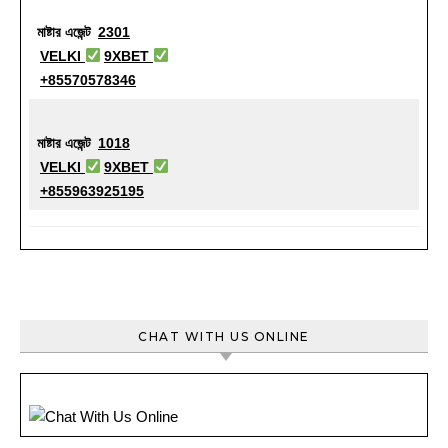
মাষ্টার এজেন্ট
2301
VELKI
9XBET
+85570578346
মাষ্টার এজেন্ট
1018
VELKI
9XBET
+855963925195
CHAT WITH US ONLINE