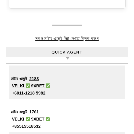
সকল মাষ্টার এজেন্ট লিষ্ট দেখতে ক্লিক করুন
QUICK AGENT
মাষ্টার এজেন্ট
2183
VELKI
9XBET
+6011-1218 5982
মাষ্টার এজেন্ট
1761
VELKI
9XBET
+85515518532