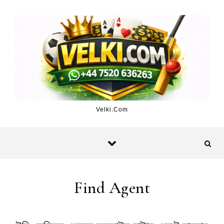
Skip to content
Velki.Com
Find Agent