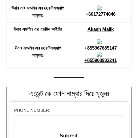
উনার সাব এডমিন এর হোয়াটসঅ্যাপ
+60172774046
নাম্বারঃ
উনার এডমিন এর এডমিন আইডিঃ
Akash Malik
উনার এডমিন এর হোয়াটসঅ্যাপ
+855967685147
নাম্বারঃ
+855968932241
এজেন্ট কে ফোন নাম্বার দিয়ে খুজুনঃ
PHONE NUMBER: