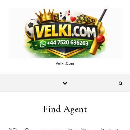
Skip to content
Velki.Com
Find Agent