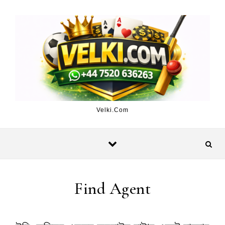
Skip to content
Velki.Com
Find Agent