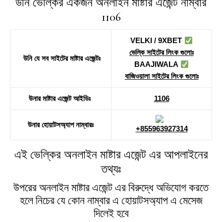
উনি ভেল্কির একজন অনলাইন মাষ্টার এজেন্ট নাম্বার
1106
VELKI / 9XBET
ভেল্কি সাইটের লিংক গুলোঃ
উনি যে সব সাইটের মাষ্টার এজেন্টঃ
BAAJIWALA
বাজিওয়ালা সাইটের লিংক গুলোঃ
উনার মাষ্টার এজেন্ট আইডিঃ
1106
উনার হোয়াটসঅ্যাপ নাম্বারঃ
+855963927314
এই ভেল্কির অনলাইন মাষ্টার এজেন্ট এর আপলাইনের
তথ্যঃ
উপরের অনলাইন মাষ্টার এজেন্ট এর বিরুদ্ধে অভিযোগ করতে
হলে নিচের যে কোন নাম্বার এ হোয়াটসঅ্যাপ এ মেসেজ
দিলেই হবে