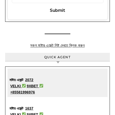
সকল মাষ্টার এজেন্ট লিষ্ট দেখতে ক্লিক করুন
QUICK AGENT
মাষ্টার এজেন্ট
2072
VELKI
9XBET
+85581996976
মাষ্টার এজেন্ট
1637
VELKI
9XBET