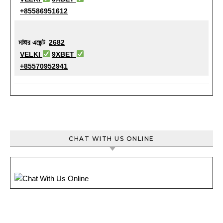
+85586951612
মাষ্টার এজেন্ট
2682
VELKI
9XBET
+85570952941
CHAT WITH US ONLINE