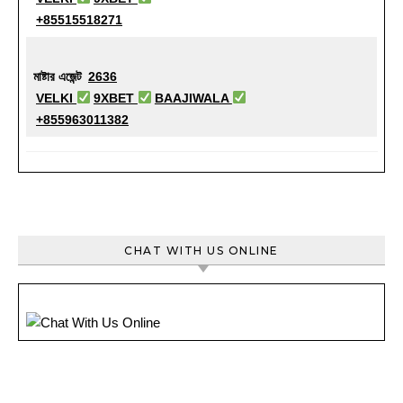
+85515518271
মাষ্টার এজেন্ট
2636
VELKI
9XBET
BAAJIWALA
+855963011382
CHAT WITH US ONLINE