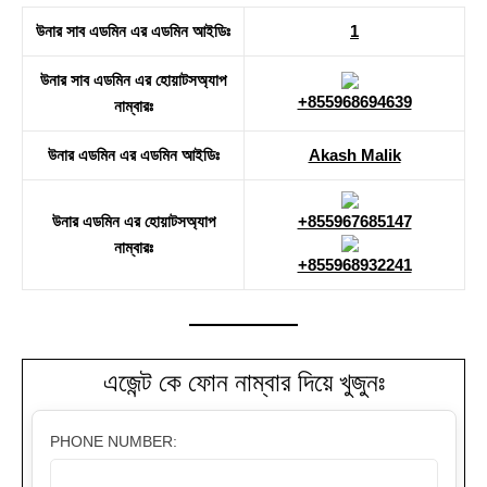
উনার সাব এডমিন এর এডমিন আইডিঃ
1
উনার সাব এডমিন এর হোয়াটসঅ্যাপ
+855968694639
নাম্বারঃ
উনার এডমিন এর এডমিন আইডিঃ
Akash Malik
উনার এডমিন এর হোয়াটসঅ্যাপ
+855967685147
নাম্বারঃ
+855968932241
এজেন্ট কে ফোন নাম্বার দিয়ে খুজুনঃ
PHONE NUMBER: