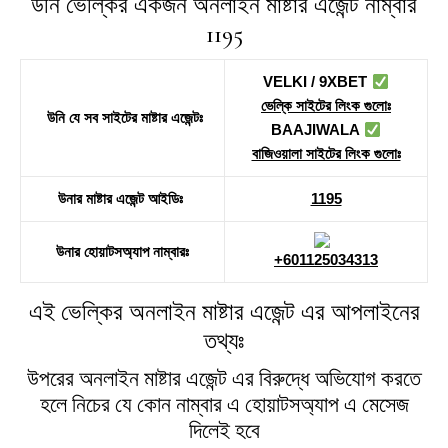
উনি ভেল্কির একজন অনলাইন মাষ্টার এজেন্ট নাম্বার
1195
VELKI / 9XBET
ভেল্কি সাইটের লিংক গুলোঃ
উনি যে সব সাইটের মাষ্টার এজেন্টঃ
BAAJIWALA
বাজিওয়ালা সাইটের লিংক গুলোঃ
উনার মাষ্টার এজেন্ট আইডিঃ
1195
উনার হোয়াটসঅ্যাপ নাম্বারঃ
+601125034313
এই ভেল্কির অনলাইন মাষ্টার এজেন্ট এর আপলাইনের
তথ্যঃ
উপরের অনলাইন মাষ্টার এজেন্ট এর বিরুদ্ধে অভিযোগ করতে
হলে নিচের যে কোন নাম্বার এ হোয়াটসঅ্যাপ এ মেসেজ
দিলেই হবে