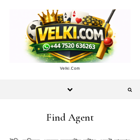
Skip to content
Velki.Com
Find Agent