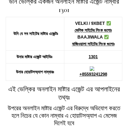
উনি ভেল্কির একজন অনলাইন মাষ্টার এজেন্ট নাম্বার
1301
VELKI / 9XBET
ভেল্কি সাইটের লিংক গুলোঃ
উনি যে সব সাইটের মাষ্টার এজেন্টঃ
BAAJIWALA
বাজিওয়ালা সাইটের লিংক গুলোঃ
উনার মাষ্টার এজেন্ট আইডিঃ
1301
উনার হোয়াটসঅ্যাপ নাম্বারঃ
+85593241298
এই ভেল্কির অনলাইন মাষ্টার এজেন্ট এর আপলাইনের
তথ্যঃ
উপরের অনলাইন মাষ্টার এজেন্ট এর বিরুদ্ধে অভিযোগ করতে
হলে নিচের যে কোন নাম্বার এ হোয়াটসঅ্যাপ এ মেসেজ
দিলেই হবে