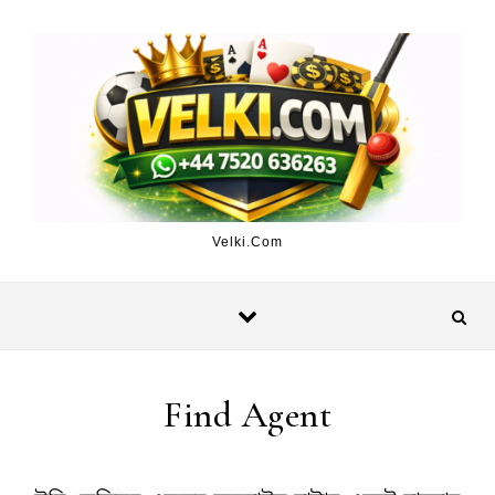
Skip to content
Velki.Com
Find Agent