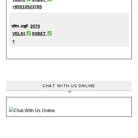
+85510523785
মাষ্টার এজেন্ট
2070
VELKI
9XBET
+
CHAT WITH US ONLINE