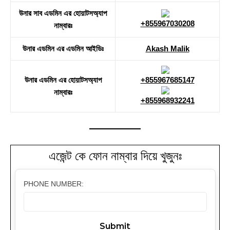
উনার সাব এডমিন এর হোয়াটসঅ্যাপ
+855967030208
নাম্বারঃ
উনার এডমিন এর এডমিন আইডিঃ
Akash Malik
উনার এডমিন এর হোয়াটসঅ্যাপ
+855967685147
নাম্বারঃ
+855968932241
এজেন্ট কে ফোন নাম্বার দিয়ে খুজুনঃ
PHONE NUMBER: