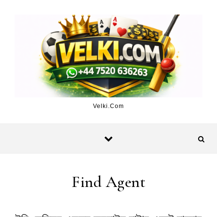
Skip to content
Velki.Com
Find Agent