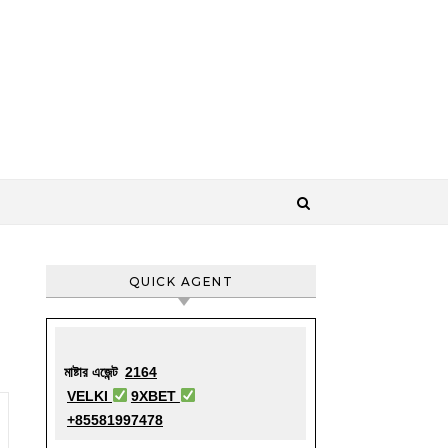
QUICK AGENT
মাষ্টার এজেন্ট
2164
VELKI
9XBET
+85581997478