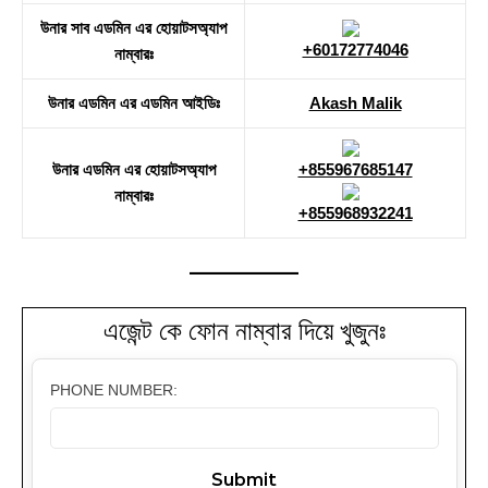
উনার সাব এডমিন এর হোয়াটসঅ্যাপ
+60172774046
নাম্বারঃ
উনার এডমিন এর এডমিন আইডিঃ
Akash Malik
উনার এডমিন এর হোয়াটসঅ্যাপ
+855967685147
নাম্বারঃ
+855968932241
এজেন্ট কে ফোন নাম্বার দিয়ে খুজুনঃ
PHONE NUMBER: