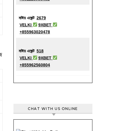
মাষ্টার এজেন্ট
2679
VELKI
9XBET
+855963020478
মাষ্টার এজেন্ট
518
জ
VELKI
9XBET
+855962560804
CHAT WITH US ONLINE