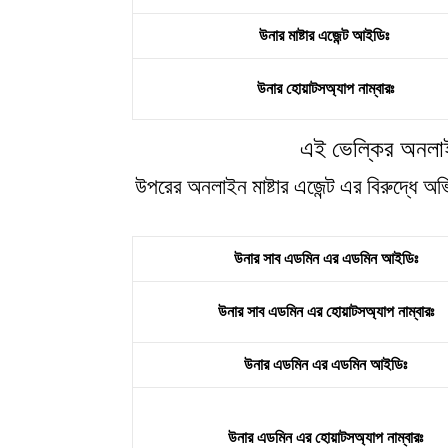
উনার মাষ্টার এজেন্ট আইডিঃ
উনার হোয়াটসঅ্যাপ নাম্বারঃ
এই ভেল্কির অনলাই
উপরের অনলাইন মাষ্টার এজেন্ট এর বিরুদ্ধে 
উনার সাব এডমিন এর এডমিন আইডিঃ
উনার সাব এডমিন এর হোয়াটসঅ্যাপ নাম্বারঃ
উনার এডমিন এর এডমিন আইডিঃ
উনার এডমিন এর হোয়াটসঅ্যাপ নাম্বারঃ