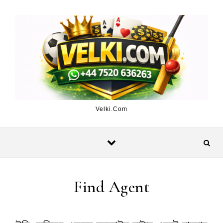
Skip to content
Velki.Com
Find Agent