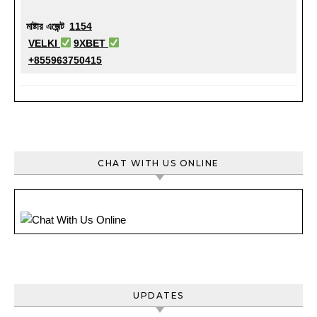
মাষ্টার এজেন্ট
1154
VELKI
9XBET
+855963750415
CHAT WITH US ONLINE
UPDATES