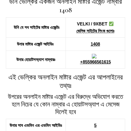
উনি ভেল্কির একজন অনলাইন মাষ্টার এজেন্ট নাম্বার
1408
VELKI / 9XBET
উনি যে সব সাইটের মাষ্টার এজেন্টঃ
ভেল্কি সাইটের লিংক গুলোঃ
উনার মাষ্টার এজেন্ট আইডিঃ
1408
উনার হোয়াটসঅ্যাপ নাম্বারঃ
+855966561615
এই ভেল্কির অনলাইন মাষ্টার এজেন্ট এর আপলাইনের
তথ্যঃ
উপরের অনলাইন মাষ্টার এজেন্ট এর বিরুদ্ধে অভিযোগ করতে
হলে নিচের যে কোন নাম্বার এ হোয়াটসঅ্যাপ এ মেসেজ
দিলেই হবে
উনার সাব এডমিন এর এডমিন আইডিঃ
5