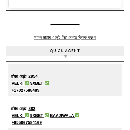
সকল মাষ্টার এজেন্ট লিষ্ট দেখতে ক্লিক করুন
QUICK AGENT
মাষ্টার এজেন্ট
2954
VELKI
9XBET
+17027588489
মাষ্টার এজেন্ট
882
VELKI
9XBET
BAAJIWALA
+855967584169