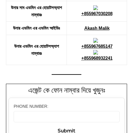
উনার সাব এডমিন এর হোয়াটসঅ্যাপ
+855967030208
নাম্বারঃ
উনার এডমিন এর এডমিন আইডিঃ
Akash Malik
উনার এডমিন এর হোয়াটসঅ্যাপ
+855967685147
নাম্বারঃ
+855968932241
এজেন্ট কে ফোন নাম্বার দিয়ে খুজুনঃ
PHONE NUMBER: