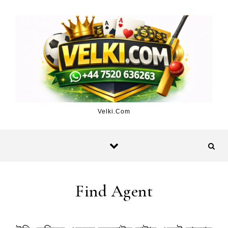
Skip to content
Velki.Com
Find Agent