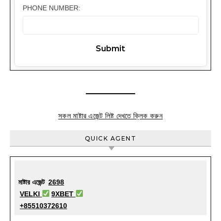
PHONE NUMBER:
সকল মাষ্টার এজেন্ট লিষ্ট দেখতে ক্লিক করুন
QUICK AGENT
মাষ্টার এজেন্ট
2698
VELKI
9XBET
+85510372610