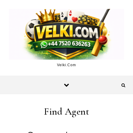
Skip to content
Velki.Com
Find Agent