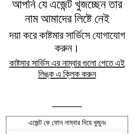
আপনি যে এজেন্ট খুজচ্ছেন তার
নাম আমাদের লিষ্টে নেই
দয়া করে কাষ্টমার সার্ভিসে যোগাযোগ
করুন।
কাষ্টমার সার্ভিস এর নাম্বার গুলো পেতে এই
লিঙ্ক এ ক্লিক করুন
এজেন্ট কে ফোন নাম্বার দিয়ে খুজুনঃ