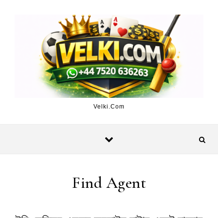
Skip to content
Velki.Com
Find Agent