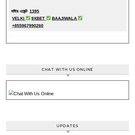
মাষ্টার এজেন্ট
1395
VELKI
9XBET
BAAJIWALA
+855967990260
CHAT WITH US ONLINE
UPDATES