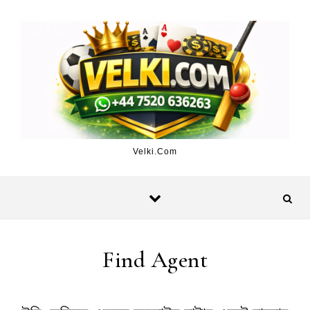
Skip to content
Velki.Com
Find Agent