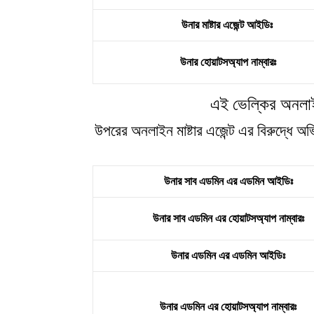
উনার মাষ্টার এজেন্ট আইডিঃ
উনার হোয়াটসঅ্যাপ নাম্বারঃ
এই ভেল্কির অনলাই
উপরের অনলাইন মাষ্টার এজেন্ট এর বিরুদ্ধে 
উনার সাব এডমিন এর এডমিন আইডিঃ
উনার সাব এডমিন এর হোয়াটসঅ্যাপ নাম্বারঃ
উনার এডমিন এর এডমিন আইডিঃ
উনার এডমিন এর হোয়াটসঅ্যাপ নাম্বারঃ