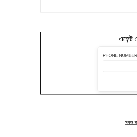
এজেন্ট 
PHONE NUMBER
সকল মাষ