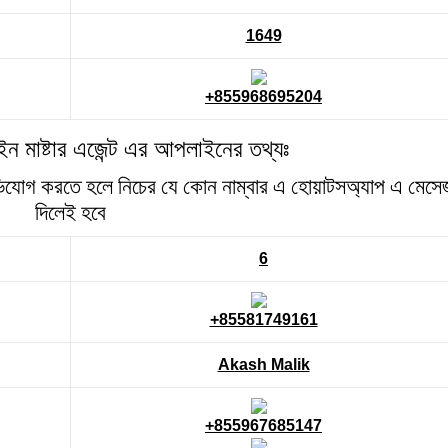
1649
+855968695204
ন মাষ্টার এজেন্ট এর আপলাইনের তথ্যঃ
অভিযোগ করতে হলে নিচের যে কোন নাম্বার এ হোয়াটসঅ্যাপ এ মেসে
দিলেই হবে
6
+85581749161
Akash Malik
+855967685147