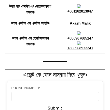
উনার সাব এডমিন এর হোয়াটসঅ্যাপ
+601162013047
নাম্বারঃ
উনার এডমিন এর এডমিন আইডিঃ
Akash Malik
উনার এডমিন এর হোয়াটসঅ্যাপ
+855967685147
নাম্বারঃ
+855968932241
এজেন্ট কে ফোন নাম্বার দিয়ে খুজুনঃ
PHONE NUMBER: