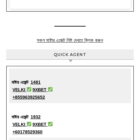
সকল মাষ্টার এজেন্ট লিষ্ট দেখতে ক্লিক করুন
QUICK AGENT
মাষ্টার এজেন্ট
1481
VELKI
9XBET
+855963925652
মাষ্টার এজেন্ট
1932
VELKI
9XBET
+60178529360