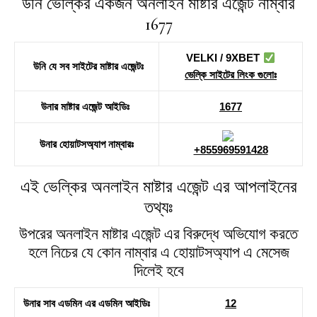
উনি ভেল্কির একজন অনলাইন মাষ্টার এজেন্ট নাম্বার
1677
VELKI / 9XBET
উনি যে সব সাইটের মাষ্টার এজেন্টঃ
ভেল্কি সাইটের লিংক গুলোঃ
উনার মাষ্টার এজেন্ট আইডিঃ
1677
উনার হোয়াটসঅ্যাপ নাম্বারঃ
+855969591428
এই ভেল্কির অনলাইন মাষ্টার এজেন্ট এর আপলাইনের
তথ্যঃ
উপরের অনলাইন মাষ্টার এজেন্ট এর বিরুদ্ধে অভিযোগ করতে
হলে নিচের যে কোন নাম্বার এ হোয়াটসঅ্যাপ এ মেসেজ
দিলেই হবে
উনার সাব এডমিন এর এডমিন আইডিঃ
12