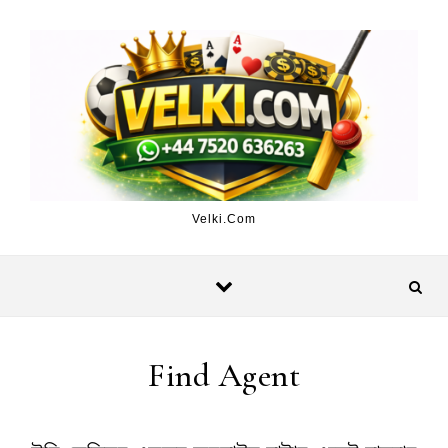
Skip to content
Velki.Com
Find Agent