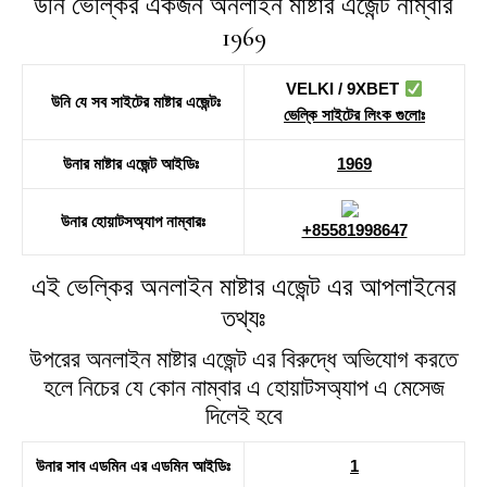
উনি ভেল্কির একজন অনলাইন মাষ্টার এজেন্ট নাম্বার
1969
VELKI / 9XBET
উনি যে সব সাইটের মাষ্টার এজেন্টঃ
ভেল্কি সাইটের লিংক গুলোঃ
উনার মাষ্টার এজেন্ট আইডিঃ
1969
উনার হোয়াটসঅ্যাপ নাম্বারঃ
+85581998647
এই ভেল্কির অনলাইন মাষ্টার এজেন্ট এর আপলাইনের
তথ্যঃ
উপরের অনলাইন মাষ্টার এজেন্ট এর বিরুদ্ধে অভিযোগ করতে
হলে নিচের যে কোন নাম্বার এ হোয়াটসঅ্যাপ এ মেসেজ
দিলেই হবে
উনার সাব এডমিন এর এডমিন আইডিঃ
1