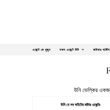
Skip to content
এজেন্ট কে খুজুন
সকল এজেন্ট লিষ্ট
কাষ্টমার সার্ভিস
উনি ভেল্কির একজন 
উনি যে সব সাইটের মাষ্টার এজেন্টঃ