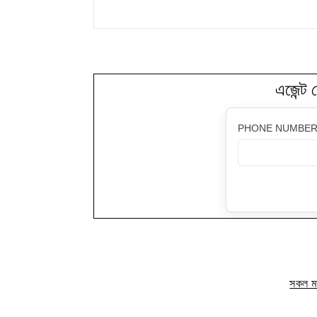
এজেন্ট 
PHONE NUMBER
সকল মাষ