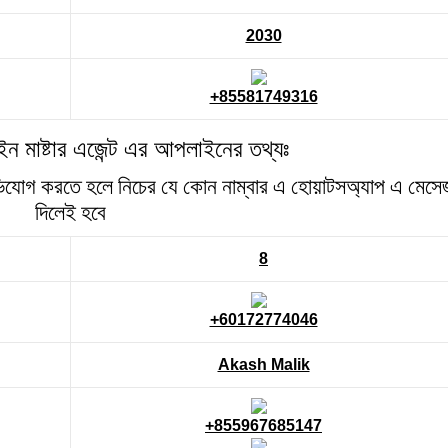
2030
+85581749316
ন মাষ্টার এজেন্ট এর আপলাইনের তথ্যঃ
অভিযোগ করতে হলে নিচের যে কোন নাম্বার এ হোয়াটসঅ্যাপ এ মেসে
দিলেই হবে
8
+60172774046
Akash Malik
+855967685147