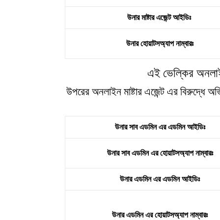
উনার মাষ্টার এজেন্ট আইডিঃ
উনার হোয়াটসঅ্যাপ নাম্বারঃ
এই ভেল্কির অনলাই
উপরের অনলাইন মাষ্টার এজেন্ট এর বিরুদ্ধে 
উনার সাব এডমিন এর এডমিন আইডিঃ
উনার সাব এডমিন এর হোয়াটসঅ্যাপ নাম্বারঃ
উনার এডমিন এর এডমিন আইডিঃ
উনার এডমিন এর হোয়াটসঅ্যাপ নাম্বারঃ