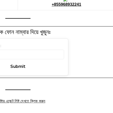
+855968932241
কে ফোন নাম্বার দিয়ে খুজুনঃ
:
্টার এজেন্ট লিষ্ট দেখতে ক্লিক করুন