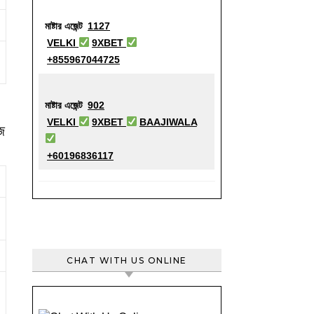
মাষ্টার এজেন্ট
1127
VELKI
9XBET
+855967044725
মাষ্টার এজেন্ট
902
VELKI
9XBET
BAAJIWALA
জ
+60196836117
CHAT WITH US ONLINE