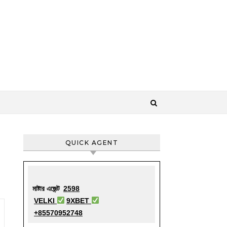
QUICK AGENT
মাষ্টার এজেন্ট
2598
VELKI
9XBET
+85570952748