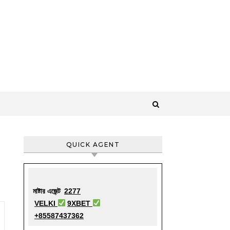
QUICK AGENT
মাষ্টার এজেন্ট
2277
VELKI
9XBET
+85587437362