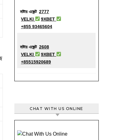
মাষ্টার এজেন্ট
2777
VELKI
9XBET
+855 93465604
মাষ্টার এজেন্ট
2608
VELKI
9XBET
জ
+85515920689
CHAT WITH US ONLINE