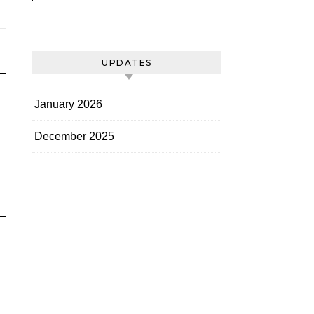
UPDATES
January 2026
December 2025