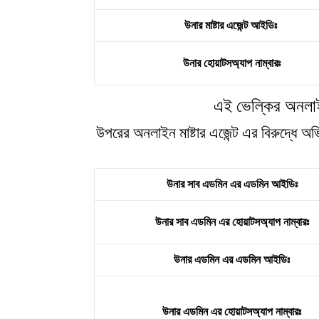
উনার মাষ্টার এজেন্ট আইডিঃ
উনার হোয়াটসঅ্যাপ নাম্বারঃ
এই ভেল্কির অনলাই
উপরের অনলাইন মাষ্টার এজেন্ট এর বিরুদ্ধে 
উনার সাব এডমিন এর এডমিন আইডিঃ
উনার সাব এডমিন এর হোয়াটসঅ্যাপ নাম্বারঃ
উনার এডমিন এর এডমিন আইডিঃ
উনার এডমিন এর হোয়াটসঅ্যাপ নাম্বারঃ