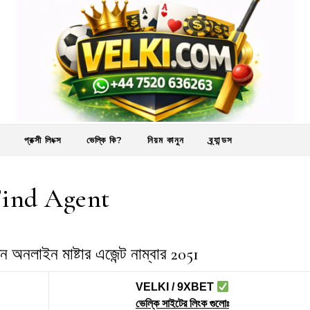
Velki.Com
প্রক্সী লিংক্স
ভেল্কি কি?
নিয়ম কানুন
ব্র্যান্ডস
Find Agent
অনলাইন মাষ্টার এজেন্ট নাম্বার 2051
VELKI / 9XBET
ভেল্কি সাইটের লিংক গুলোঃ