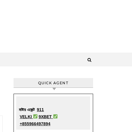
QUICK AGENT
মাষ্টার এজেন্ট
911
VELKI
9XBET
+855966497894