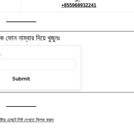
+855968932241
কে ফোন নাম্বার দিয়ে খুজুনঃ
:
্টার এজেন্ট লিষ্ট দেখতে ক্লিক করুন