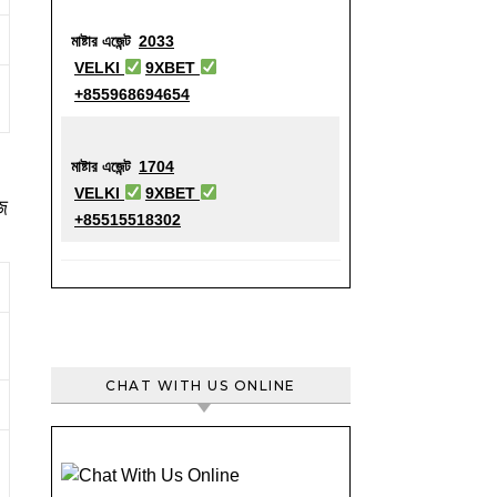
মাষ্টার এজেন্ট
2033
VELKI
9XBET
+855968694654
মাষ্টার এজেন্ট
1704
VELKI
9XBET
জ
+85515518302
CHAT WITH US ONLINE