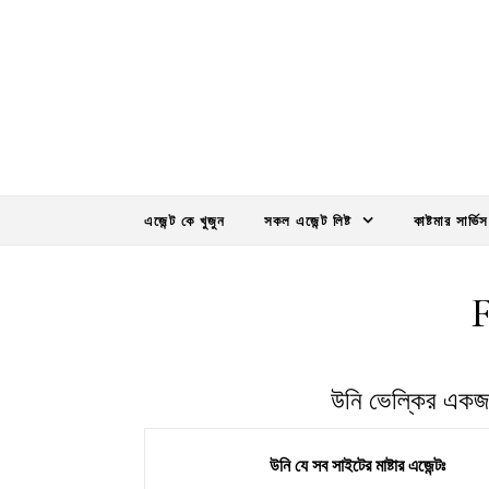
Skip to content
এজেন্ট কে খুজুন
সকল এজেন্ট লিষ্ট
কাষ্টমার সার্ভিস
উনি ভেল্কির একজন 
উনি যে সব সাইটের মাষ্টার এজেন্টঃ