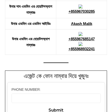
উনার সাব এডমিন এর হোয়াটসঅ্যাপ
+855967030285
নাম্বারঃ
উনার এডমিন এর এডমিন আইডিঃ
Akash Malik
উনার এডমিন এর হোয়াটসঅ্যাপ
+855967685147
নাম্বারঃ
+855968932241
এজেন্ট কে ফোন নাম্বার দিয়ে খুজুনঃ
PHONE NUMBER: