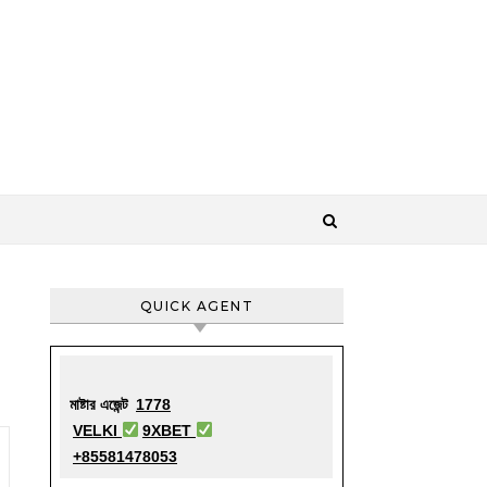
QUICK AGENT
মাষ্টার এজেন্ট
1778
VELKI
9XBET
+85581478053