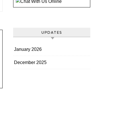
UPDATES
January 2026
December 2025