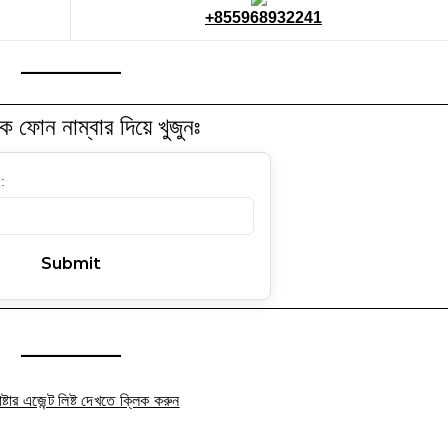
+855968932241
কে ফোন নাম্বার দিয়ে খুজুনঃ
:
্টার এজেন্ট লিষ্ট দেখতে ক্লিক করুন