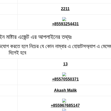
2211
+85593254431
ন মাষ্টার এজেন্ট এর আপলাইনের তথ্যঃ
অভিযোগ করতে হলে নিচের যে কোন নাম্বার এ হোয়াটসঅ্যাপ এ মেসে
দিলেই হবে
13
+85570550371
Akash Malik
+855967685147