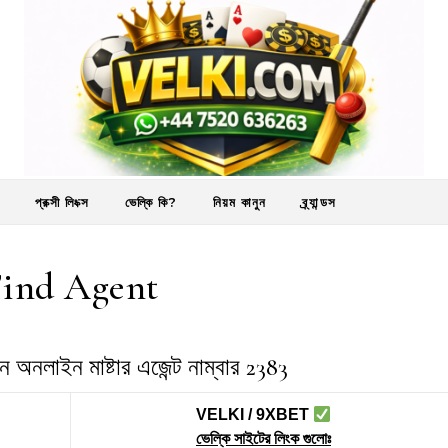
Velki.Com
প্রক্সী লিংক্স
ভেল্কি কি?
নিয়ম কানুন
ব্র্যান্ডস
Find Agent
অনলাইন মাষ্টার এজেন্ট নাম্বার 2383
VELKI / 9XBET
ভেল্কি সাইটের লিংক গুলোঃ