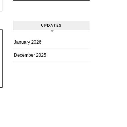
UPDATES
January 2026
December 2025