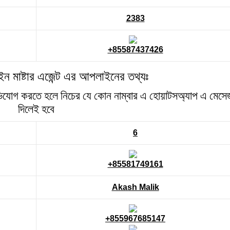
2383
+85587437426
ন মাষ্টার এজেন্ট এর আপলাইনের তথ্যঃ
অভিযোগ করতে হলে নিচের যে কোন নাম্বার এ হোয়াটসঅ্যাপ এ মেসে
দিলেই হবে
6
+85581749161
Akash Malik
+855967685147