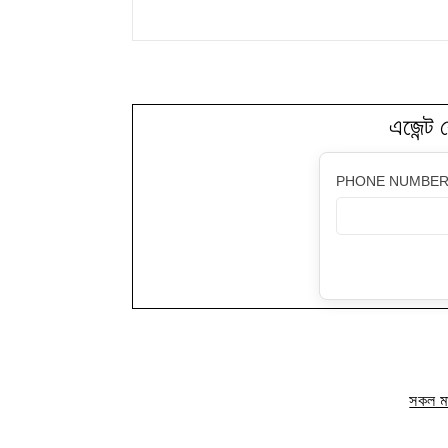
এজেন্ট 
PHONE NUMBER
সকল মাষ