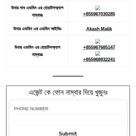
উনার সাব এডমিন এর হোয়াটসঅ্যাপ
+855967030285
নাম্বারঃ
উনার এডমিন এর এডমিন আইডিঃ
Akash Malik
উনার এডমিন এর হোয়াটসঅ্যাপ
+855967685147
নাম্বারঃ
+855968932241
এজেন্ট কে ফোন নাম্বার দিয়ে খুজুনঃ
PHONE NUMBER: