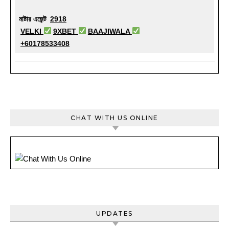
মাষ্টার এজেন্ট
2918
VELKI
9XBET
BAAJIWALA
+60178533408
CHAT WITH US ONLINE
UPDATES