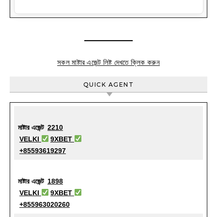
সকল মাষ্টার এজেন্ট লিষ্ট দেখতে ক্লিক করুন
QUICK AGENT
মাষ্টার এজেন্ট
2210
VELKI
9XBET
+85593619297
মাষ্টার এজেন্ট
1898
VELKI
9XBET
+855963020260