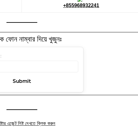
+855968932241
কে ফোন নাম্বার দিয়ে খুজুনঃ
:
্টার এজেন্ট লিষ্ট দেখতে ক্লিক করুন