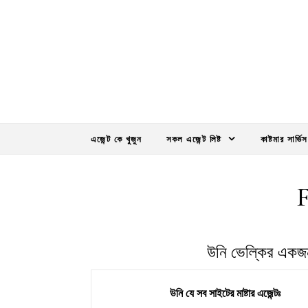
Skip to content
এজেন্ট কে খুজুন
সকল এজেন্ট লিষ্ট
কাষ্টমার সার্ভিস
উনি ভেল্কির একজন 
উনি যে সব সাইটের মাষ্টার এজেন্টঃ