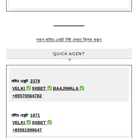
সকল মাষ্টার এজেন্ট লিষ্ট দেখতে ক্লিক করুন
QUICK AGENT
মাষ্টার এজেন্ট
2378
VELKI
9XBET
BAAJIWALA
+85570564782
মাষ্টার এজেন্ট
1871
VELKI
9XBET
+85581998647