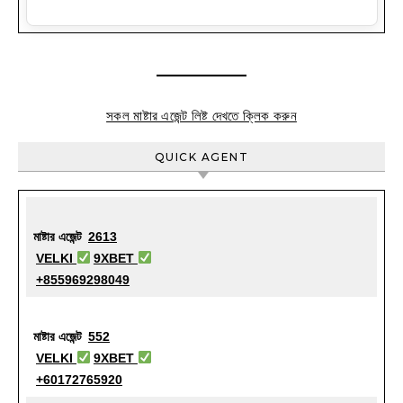
সকল মাষ্টার এজেন্ট লিষ্ট দেখতে ক্লিক করুন
QUICK AGENT
মাষ্টার এজেন্ট
2613
VELKI
9XBET
+855969298049
মাষ্টার এজেন্ট
552
VELKI
9XBET
+60172765920