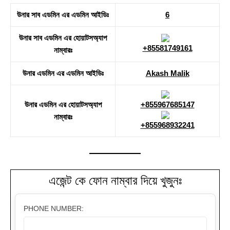
উনার সাব এডমিন এর এডমিন আইডিঃ
6
উনার সাব এডমিন এর হোয়াটসঅ্যাপ
+85581749161
নাম্বারঃ
উনার এডমিন এর এডমিন আইডিঃ
Akash Malik
উনার এডমিন এর হোয়াটসঅ্যাপ
+855967685147
নাম্বারঃ
+855968932241
এজেন্ট কে ফোন নাম্বার দিয়ে খুজুনঃ
PHONE NUMBER: