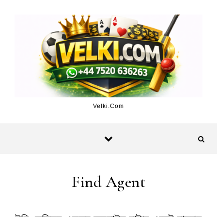
Skip to content
Velki.Com
Find Agent