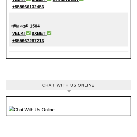
+855966132453
মাষ্টার এজেন্ট
1504
VELKI
9XBET
+855967287213
CHAT WITH US ONLINE