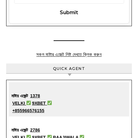
সকল মাষ্টার এজেন্ট লিষ্ট দেখতে ক্লিক করুন
QUICK AGENT
মাষ্টার এজেন্ট
1378
VELKI
9XBET
+855966576155
মাষ্টার এজেন্ট
2786
VELKI
9XBET
BAAJIWALA