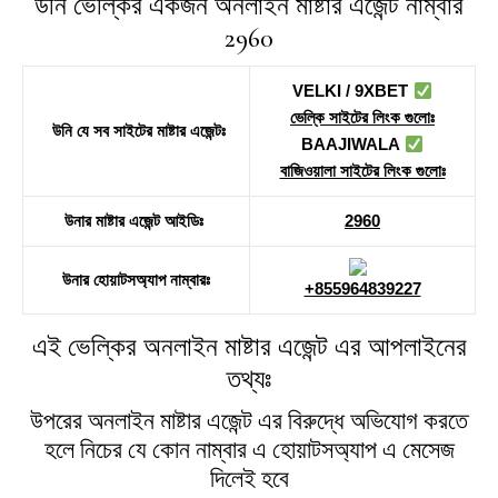
উনি ভেল্কির একজন অনলাইন মাষ্টার এজেন্ট নাম্বার
2960
VELKI / 9XBET
ভেল্কি সাইটের লিংক গুলোঃ
উনি যে সব সাইটের মাষ্টার এজেন্টঃ
BAAJIWALA
বাজিওয়ালা সাইটের লিংক গুলোঃ
উনার মাষ্টার এজেন্ট আইডিঃ
2960
উনার হোয়াটসঅ্যাপ নাম্বারঃ
+855964839227
এই ভেল্কির অনলাইন মাষ্টার এজেন্ট এর আপলাইনের
তথ্যঃ
উপরের অনলাইন মাষ্টার এজেন্ট এর বিরুদ্ধে অভিযোগ করতে
হলে নিচের যে কোন নাম্বার এ হোয়াটসঅ্যাপ এ মেসেজ
দিলেই হবে