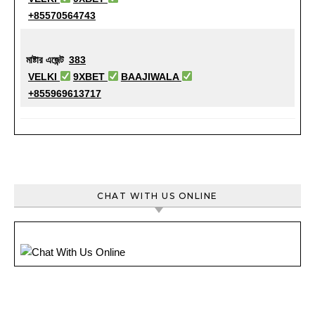
+85570564743
মাষ্টার এজেন্ট
383
VELKI
9XBET
BAAJIWALA
+855969613717
CHAT WITH US ONLINE