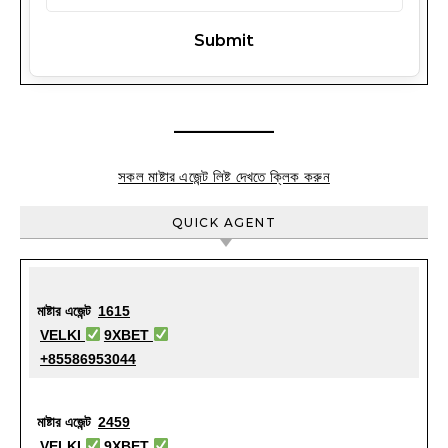
সকল মাষ্টার এজেন্ট লিষ্ট দেখতে ক্লিক করুন
QUICK AGENT
মাষ্টার এজেন্ট
1615
VELKI
9XBET
+85586953044
মাষ্টার এজেন্ট
2459
VELKI
9XBET