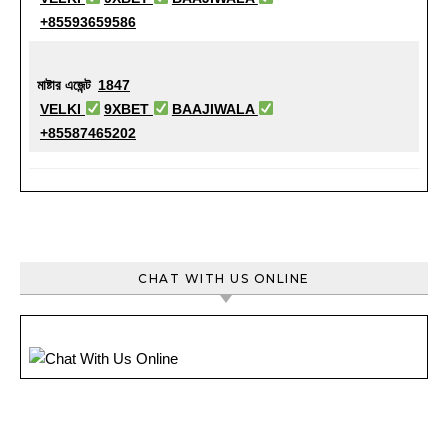
+85593659586
মাষ্টার এজেন্ট
1847
VELKI
9XBET
BAAJIWALA
+85587465202
CHAT WITH US ONLINE