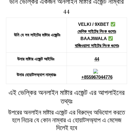
উনি ভেল্কির একজন অনলাইন মাষ্টার এজেন্ট নাম্বার
44
VELKI / 9XBET
ভেল্কি সাইটের লিংক গুলোঃ
উনি যে সব সাইটের মাষ্টার এজেন্টঃ
BAAJIWALA
বাজিওয়ালা সাইটের লিংক গুলোঃ
উনার মাষ্টার এজেন্ট আইডিঃ
44
উনার হোয়াটসঅ্যাপ নাম্বারঃ
+855967044776
এই ভেল্কির অনলাইন মাষ্টার এজেন্ট এর আপলাইনের
তথ্যঃ
উপরের অনলাইন মাষ্টার এজেন্ট এর বিরুদ্ধে অভিযোগ করতে
হলে নিচের যে কোন নাম্বার এ হোয়াটসঅ্যাপ এ মেসেজ
দিলেই হবে