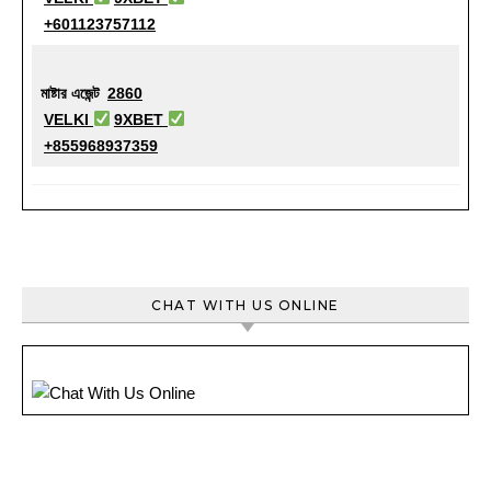
+601123757112
মাষ্টার এজেন্ট
2860
VELKI
9XBET
+855968937359
CHAT WITH US ONLINE