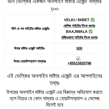
উনি ভেল্কির একজন অনলাইন মাষ্টার এজেন্ট নাম্বার
500
VELKI / 9XBET
ভেল্কি সাইটের লিংক গুলোঃ
উনি যে সব সাইটের মাষ্টার এজেন্টঃ
BAAJIWALA
বাজিওয়ালা সাইটের লিংক গুলোঃ
উনার মাষ্টার এজেন্ট আইডিঃ
500
উনার হোয়াটসঅ্যাপ নাম্বারঃ
+85515920796
এই ভেল্কির অনলাইন মাষ্টার এজেন্ট এর আপলাইনের
তথ্যঃ
উপরের অনলাইন মাষ্টার এজেন্ট এর বিরুদ্ধে অভিযোগ করতে
হলে নিচের যে কোন নাম্বার এ হোয়াটসঅ্যাপ এ মেসেজ
দিলেই হবে