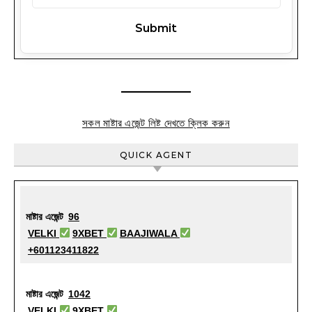
সকল মাষ্টার এজেন্ট লিষ্ট দেখতে ক্লিক করুন
QUICK AGENT
মাষ্টার এজেন্ট
96
VELKI
9XBET
BAAJIWALA
+601123411822
মাষ্টার এজেন্ট
1042
VELKI
9XBET