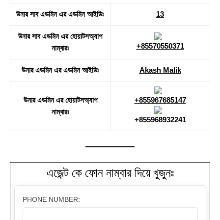
উনার সাব এডমিন এর এডমিন আইডিঃ
13
উনার সাব এডমিন এর হোয়াটসঅ্যাপ
+85570550371
নাম্বারঃ
উনার এডমিন এর এডমিন আইডিঃ
Akash Malik
উনার এডমিন এর হোয়াটসঅ্যাপ
+855967685147
নাম্বারঃ
+855968932241
এজেন্ট কে ফোন নাম্বার দিয়ে খুজুনঃ
PHONE NUMBER: