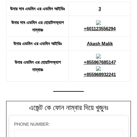
উনার সাব এডমিন এর এডমিন আইডিঃ
3
উনার সাব এডমিন এর হোয়াটসঅ্যাপ
+601123556294
নাম্বারঃ
উনার এডমিন এর এডমিন আইডিঃ
Akash Malik
উনার এডমিন এর হোয়াটসঅ্যাপ
+855967685147
নাম্বারঃ
+855968932241
এজেন্ট কে ফোন নাম্বার দিয়ে খুজুনঃ
PHONE NUMBER: