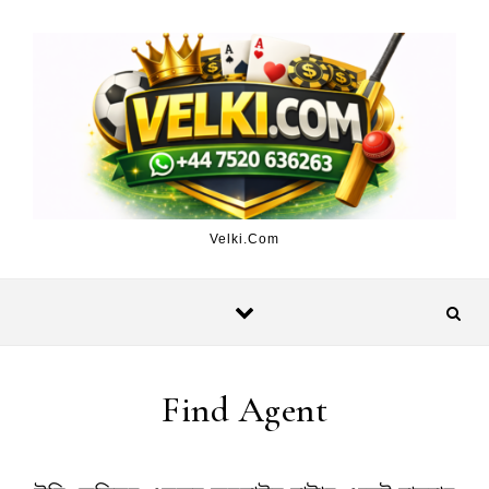
Skip to content
Velki.Com
Find Agent