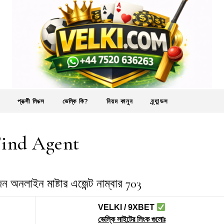
Velki.Com
প্রক্সী লিংক্স
ভেল্কি কি?
নিয়ম কানুন
ব্র্যান্ডস
Find Agent
 অনলাইন মাষ্টার এজেন্ট নাম্বার 703
VELKI / 9XBET
ভেল্কি সাইটের লিংক গুলোঃ