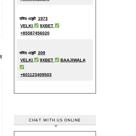
মাষ্টার এজেন্ট
1973
VELKI
9XBET
+85587456020
মাষ্টার এজেন্ট
209
জ
VELKI
9XBET
BAAJIWALA
+601123409503
CHAT WITH US ONLINE