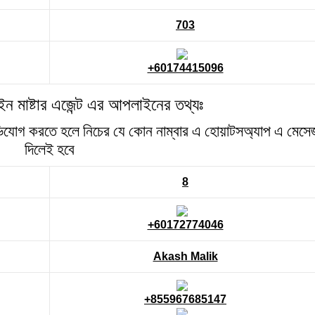
703
+60174415096
ন মাষ্টার এজেন্ট এর আপলাইনের তথ্যঃ
অভিযোগ করতে হলে নিচের যে কোন নাম্বার এ হোয়াটসঅ্যাপ এ মেসে
দিলেই হবে
8
+60172774046
Akash Malik
+855967685147