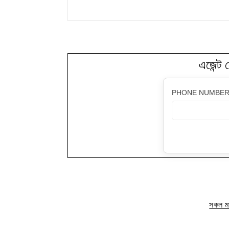
এজেন্ট 
PHONE NUMBER
সকল মাষ