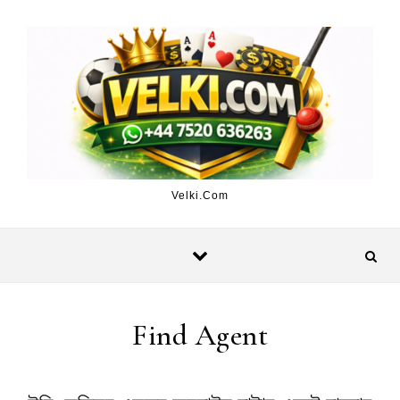
Skip to content
Velki.Com
Find Agent