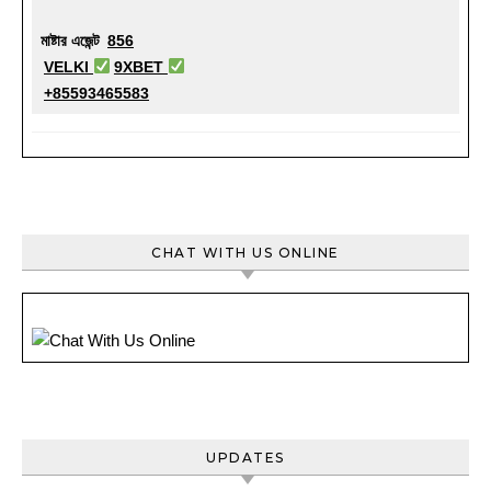
মাষ্টার এজেন্ট
856
VELKI
9XBET
+85593465583
CHAT WITH US ONLINE
UPDATES