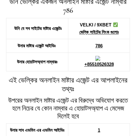
উনি ভেল্কির একজন অনলাইন মাষ্টার এজেন্ট নাম্বার
786
VELKI / 9XBET
উনি যে সব সাইটের মাষ্টার এজেন্টঃ
ভেল্কি সাইটের লিংক গুলোঃ
উনার মাষ্টার এজেন্ট আইডিঃ
786
উনার হোয়াটসঅ্যাপ নাম্বারঃ
+85510526328
এই ভেল্কির অনলাইন মাষ্টার এজেন্ট এর আপলাইনের
তথ্যঃ
উপরের অনলাইন মাষ্টার এজেন্ট এর বিরুদ্ধে অভিযোগ করতে
হলে নিচের যে কোন নাম্বার এ হোয়াটসঅ্যাপ এ মেসেজ
দিলেই হবে
উনার সাব এডমিন এর এডমিন আইডিঃ
1