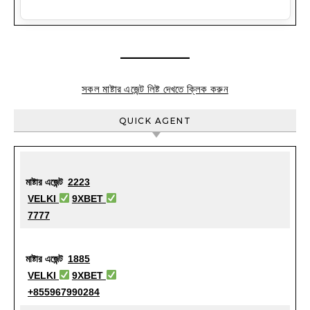
সকল মাষ্টার এজেন্ট লিষ্ট দেখতে ক্লিক করুন
QUICK AGENT
মাষ্টার এজেন্ট
2223
VELKI
9XBET
7777
মাষ্টার এজেন্ট
1885
VELKI
9XBET
+855967990284