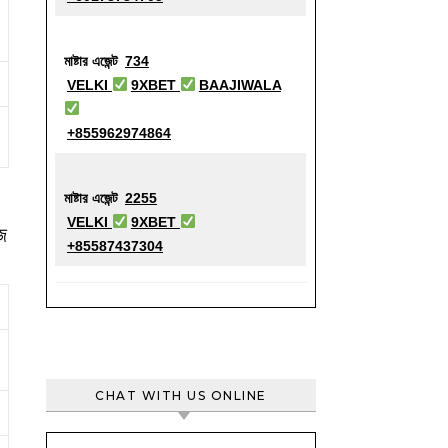
মাষ্টার এজেন্ট
734
VELKI
9XBET
BAAJIWALA
+855962974864
মাষ্টার এজেন্ট
2255
VELKI
9XBET
জ
+85587437304
CHAT WITH US ONLINE