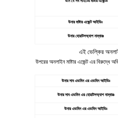
উনি যে সব সাইটের মাষ্টার এজেন্টঃ
উনার মাষ্টার এজেন্ট আইডিঃ
উনার হোয়াটসঅ্যাপ নাম্বারঃ
এই ভেল্কির অনলাই
উপরের অনলাইন মাষ্টার এজেন্ট এর বিরুদ্ধে 
উনার সাব এডমিন এর এডমিন আইডিঃ
উনার সাব এডমিন এর হোয়াটসঅ্যাপ নাম্বারঃ
উনার এডমিন এর এডমিন আইডিঃ