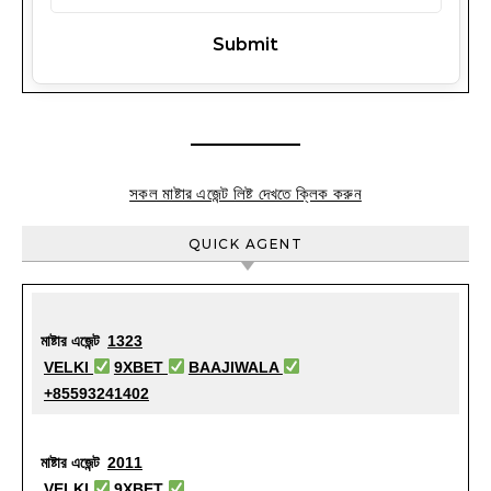
সকল মাষ্টার এজেন্ট লিষ্ট দেখতে ক্লিক করুন
QUICK AGENT
মাষ্টার এজেন্ট
1323
VELKI
9XBET
BAAJIWALA
+85593241402
মাষ্টার এজেন্ট
2011
VELKI
9XBET