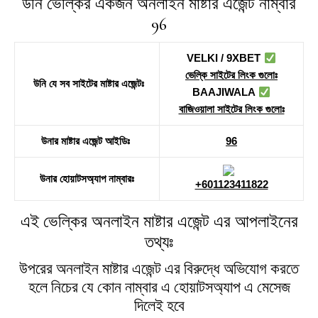
উনি ভেল্কির একজন অনলাইন মাষ্টার এজেন্ট নাম্বার
96
VELKI / 9XBET
ভেল্কি সাইটের লিংক গুলোঃ
উনি যে সব সাইটের মাষ্টার এজেন্টঃ
BAAJIWALA
বাজিওয়ালা সাইটের লিংক গুলোঃ
উনার মাষ্টার এজেন্ট আইডিঃ
96
উনার হোয়াটসঅ্যাপ নাম্বারঃ
+601123411822
এই ভেল্কির অনলাইন মাষ্টার এজেন্ট এর আপলাইনের
তথ্যঃ
উপরের অনলাইন মাষ্টার এজেন্ট এর বিরুদ্ধে অভিযোগ করতে
হলে নিচের যে কোন নাম্বার এ হোয়াটসঅ্যাপ এ মেসেজ
দিলেই হবে