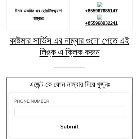
উনার এডমিন এর হোয়াটসঅ্যাপ
+855967685147
নাম্বারঃ
+855968932241
কাষ্টমার সার্ভিস এর নাম্বার গুলো পেতে এই
লিঙ্ক এ ক্লিক করুন
এজেন্ট কে ফোন নাম্বার দিয়ে খুজুনঃ
PHONE NUMBER: