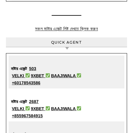
সকল মাষ্টার এজেন্ট লিষ্ট দেখতে ক্লিক করুন
QUICK AGENT
মাষ্টার এজেন্ট
503
VELKI
9XBET
BAAJIWALA
+60178543586
মাষ্টার এজেন্ট
2687
VELKI
9XBET
BAAJIWALA
+855967584915