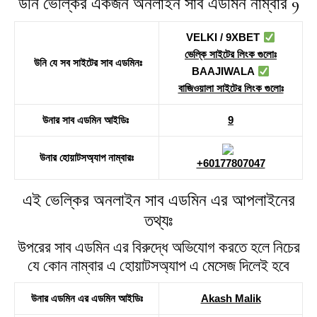
উনি ভেল্কির একজন অনলাইন সাব এডমিন নাম্বার 9
VELKI / 9XBET
ভেল্কি সাইটের লিংক গুলোঃ
উনি যে সব সাইটের সাব এডমিনঃ
BAAJIWALA
বাজিওয়ালা সাইটের লিংক গুলোঃ
উনার সাব এডমিন আইডিঃ
9
উনার হোয়াটসঅ্যাপ নাম্বারঃ
+60177807047
এই ভেল্কির অনলাইন সাব এডমিন এর আপলাইনের
তথ্যঃ
উপরের সাব এডমিন এর বিরুদ্ধে অভিযোগ করতে হলে নিচের
যে কোন নাম্বার এ হোয়াটসঅ্যাপ এ মেসেজ দিলেই হবে
উনার এডমিন এর এডমিন আইডিঃ
Akash Malik