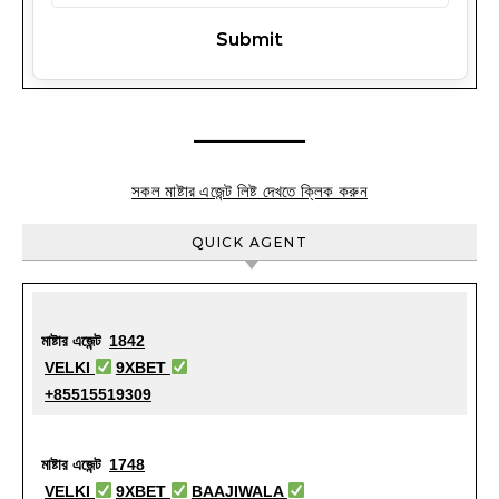
সকল মাষ্টার এজেন্ট লিষ্ট দেখতে ক্লিক করুন
QUICK AGENT
মাষ্টার এজেন্ট
1842
VELKI
9XBET
+85515519309
মাষ্টার এজেন্ট
1748
VELKI
9XBET
BAAJIWALA