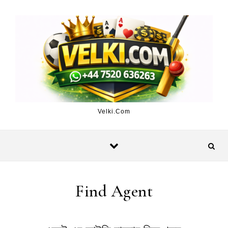
Skip to content
Velki.Com
Find Agent