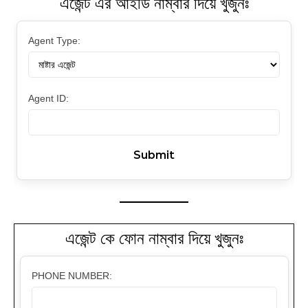
এজেন্ট এর আইডি নাম্বার দিয়ে খুজুনঃ
Agent Type:
Agent ID:
এজেন্ট কে ফোন নাম্বার দিয়ে খুজুনঃ
PHONE NUMBER: