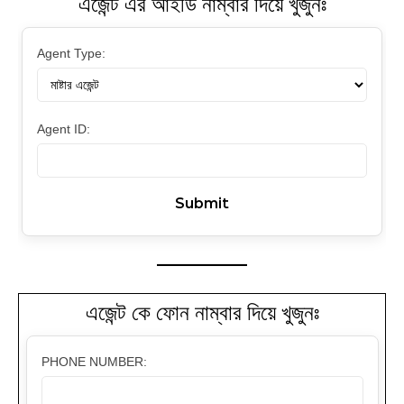
এজেন্ট এর আইডি নাম্বার দিয়ে খুজুনঃ
Agent Type:
Agent ID:
এজেন্ট কে ফোন নাম্বার দিয়ে খুজুনঃ
PHONE NUMBER: