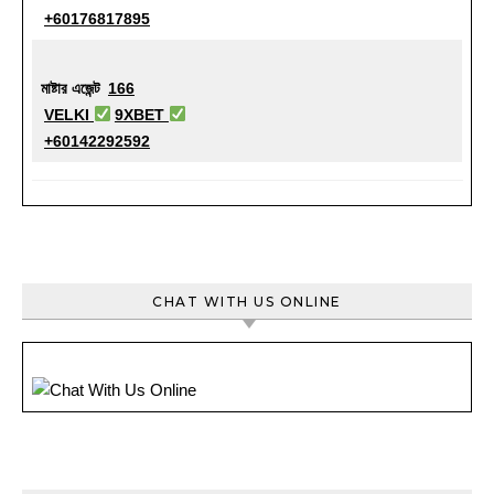
+60176817895
মাষ্টার এজেন্ট
166
VELKI
9XBET
+60142292592
CHAT WITH US ONLINE