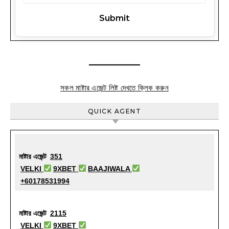
সকল মাষ্টার এজেন্ট লিষ্ট দেখতে ক্লিক করুন
QUICK AGENT
মাষ্টার এজেন্ট
351
VELKI
9XBET
BAAJIWALA
+60178531994
মাষ্টার এজেন্ট
2115
VELKI
9XBET