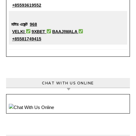
+85593619552
মাষ্টার এজেন্ট
968
VELKI
9XBET
BAAJIWALA
+85581749415
CHAT WITH US ONLINE