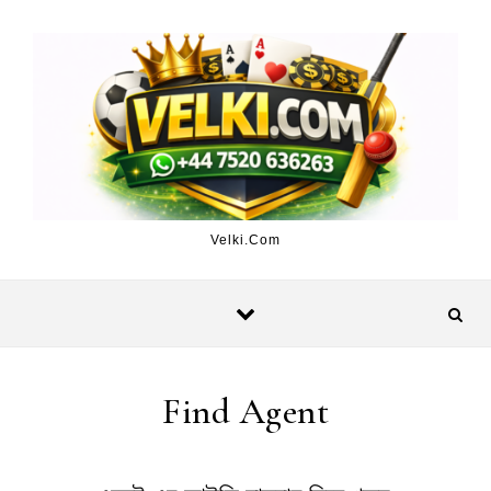
Skip to content
Velki.Com
Find Agent