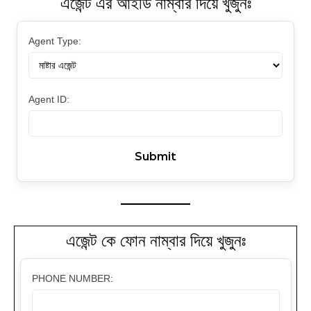
এজেন্ট এর আইডি নাম্বার দিয়ে খুজুনঃ
Agent Type:
Agent ID:
এজেন্ট কে ফোন নাম্বার দিয়ে খুজুনঃ
PHONE NUMBER: