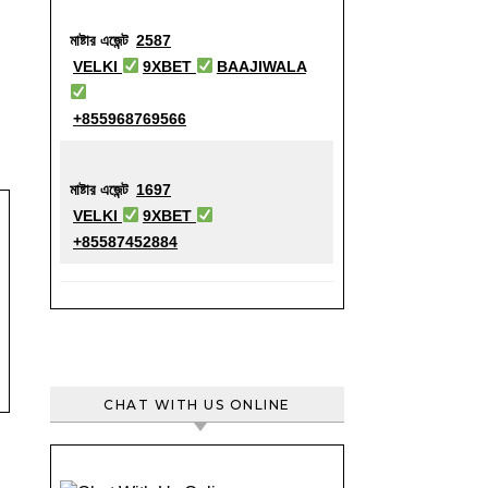
মাষ্টার এজেন্ট
2587
VELKI
9XBET
BAAJIWALA
+855968769566
মাষ্টার এজেন্ট
1697
VELKI
9XBET
+85587452884
CHAT WITH US ONLINE