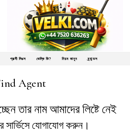
Velki.Com
প্রক্সী লিংক্স
ভেল্কি কি?
নিয়ম কানুন
ব্র্যান্ডস
Find Agent
্ছেন তার নাম আমাদের লিষ্টে নেই
মার সার্ভিসে যোগাযোগ করুন।