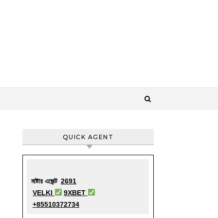
QUICK AGENT
মাষ্টার এজেন্ট
2691
VELKI
9XBET
+85510372734