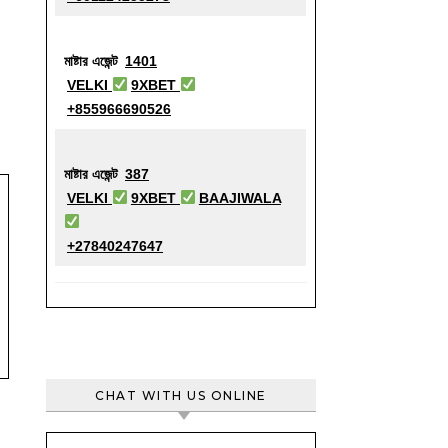
মাষ্টার এজেন্ট
1401
VELKI
9XBET
+855966690526
মাষ্টার এজেন্ট
387
VELKI
9XBET
BAAJIWALA
+27840247647
CHAT WITH US ONLINE