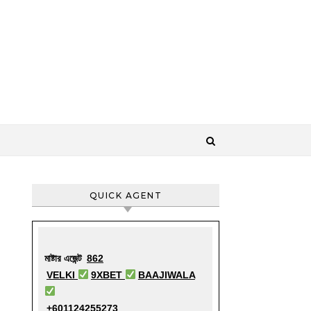
QUICK AGENT
মাষ্টার এজেন্ট
862
VELKI
9XBET
BAAJIWALA
+601124255273