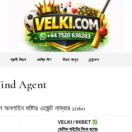
Velki.Com
প্রক্সী লিংক্স
ভেল্কি কি?
নিয়ম কানুন
ব্র্যান্ডস
Find Agent
অনলাইন মাষ্টার এজেন্ট নাম্বার 2060
VELKI / 9XBET
ভেল্কি সাইটের লিংক গুলোঃ