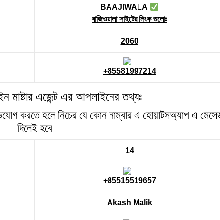
BAAJIWALA
বাজিওয়ালা সাইটের লিংক গুলোঃ
2060
+85581997214
ন মাষ্টার এজেন্ট এর আপলাইনের তথ্যঃ
অভিযোগ করতে হলে নিচের যে কোন নাম্বার এ হোয়াটসঅ্যাপ এ মেসে
দিলেই হবে
14
+85515519657
Akash Malik