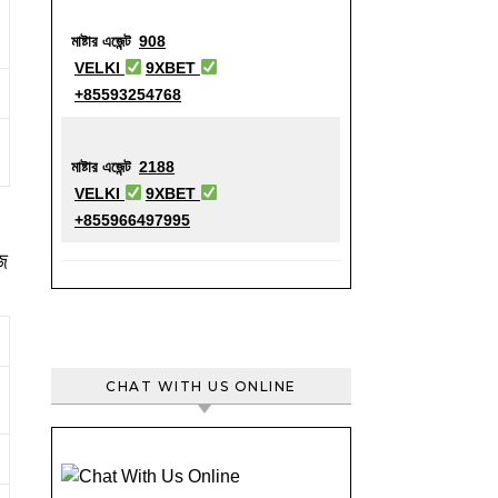
মাষ্টার এজেন্ট
908
VELKI
9XBET
+85593254768
মাষ্টার এজেন্ট
2188
VELKI
9XBET
+855966497995
জ
CHAT WITH US ONLINE