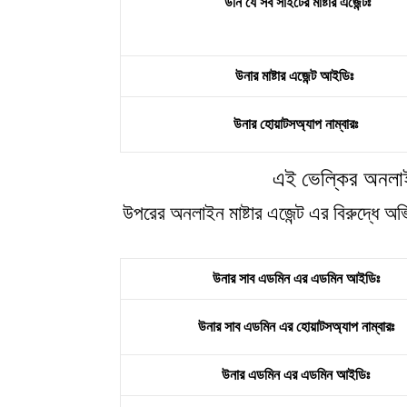
উনি যে সব সাইটের মাষ্টার এজেন্টঃ
উনার মাষ্টার এজেন্ট আইডিঃ
উনার হোয়াটসঅ্যাপ নাম্বারঃ
এই ভেল্কির অনলাই
উপরের অনলাইন মাষ্টার এজেন্ট এর বিরুদ্ধে 
উনার সাব এডমিন এর এডমিন আইডিঃ
উনার সাব এডমিন এর হোয়াটসঅ্যাপ নাম্বারঃ
উনার এডমিন এর এডমিন আইডিঃ